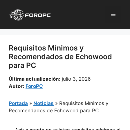
Saltar
al
Menú
contenido
Requisitos Mínimos y
Recomendados de Echowood
para PC
Última actualización:
julio 3, 2026
Autor:
ForoPC
Portada
»
Noticias
»
Requisitos Mínimos y
Recomendados de Echowood para PC
Actualmente no existen requisitos mínimos ni