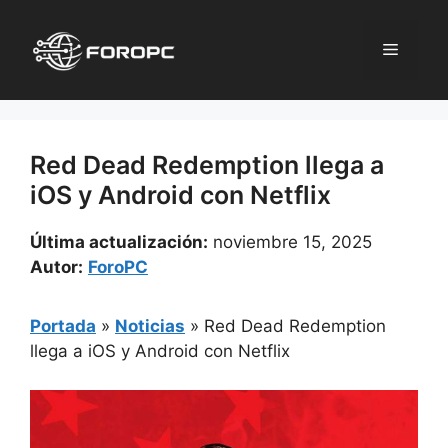
Saltar
al
Menú
contenido
Red Dead Redemption llega a
iOS y Android con Netflix
Última actualización:
noviembre 15, 2025
Autor:
ForoPC
Portada
»
Noticias
»
Red Dead Redemption
llega a iOS y Android con Netflix