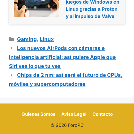
juegos de Windows en
Linux gracias a Proton
y al impulso de Valve
Categorías
Gaming
,
Linux
Los nuevos AirPods con cámaras e
inteligencia artificial: así quiere Apple que
Siri vea lo que tú ves
Chips de 2 nm: así será el futuro de CPUs,
móviles y supercomputadores
Quienes Somos
Aviso Legal
Contacto
© 2026 ForoPC