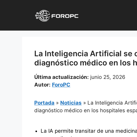
Saltar
al
contenido
La Inteligencia Artificial se
diagnóstico médico en los 
Última actualización:
junio 25, 2026
Autor:
ForoPC
Portada
»
Noticias
»
La Inteligencia Artif
diagnóstico médico en los hospitales esp
La IA permite transitar de una medicin