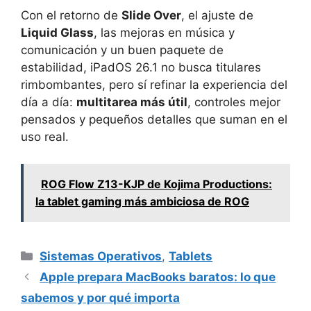
Con el retorno de
Slide Over
, el ajuste de
Liquid Glass
, las mejoras en música y
comunicación y un buen paquete de
estabilidad, iPadOS 26.1 no busca titulares
rimbombantes, pero sí refinar la experiencia del
día a día:
multitarea más útil
, controles mejor
pensados y pequeños detalles que suman en el
uso real.
ROG Flow Z13-KJP de Kojima Productions:
la tablet gaming más ambiciosa de ROG
Categorías
Sistemas Operativos
,
Tablets
Apple prepara MacBooks baratos: lo que
sabemos y por qué importa