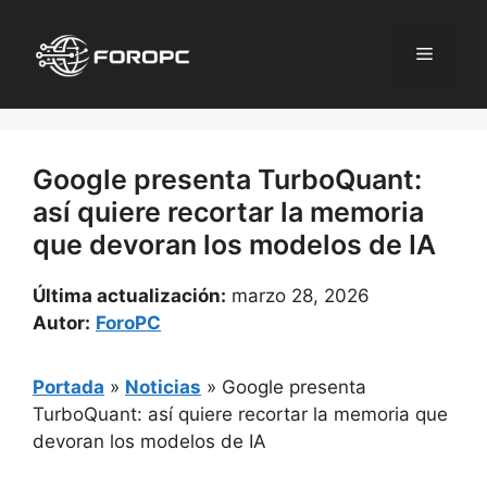
Saltar
al
Menú
contenido
Google presenta TurboQuant:
así quiere recortar la memoria
que devoran los modelos de IA
Última actualización:
marzo 28, 2026
Autor:
ForoPC
Portada
»
Noticias
»
Google presenta
TurboQuant: así quiere recortar la memoria que
devoran los modelos de IA