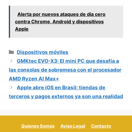
Alerta por nuevos ataques de día cero
contra Chrome, Android y dispositivos
Apple
Categorías
Dispositivos móviles
GMKtec EVO-X3: El mini PC que desafía a
las consolas de sobremesa con el procesador
AMD Ryzen AI Max+
Apple abre iOS en Brasil: tiendas de
terceros y pagos externos ya son una realidad
Quienes Somos
Aviso Legal
Contacto