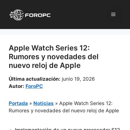
Saltar
al
Menú
contenido
Apple Watch Series 12:
Rumores y novedades del
nuevo reloj de Apple
Última actualización:
junio 19, 2026
Autor:
ForoPC
Portada
»
Noticias
»
Apple Watch Series 12:
Rumores y novedades del nuevo reloj de Apple
Implementación de un nuevo procesador S12