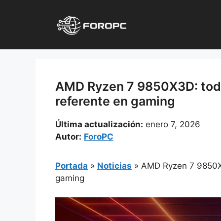
Saltar
al
contenido
AMD Ryzen 7 9850X3D: todo
referente en gaming
Última actualización:
enero 7, 2026
Autor:
ForoPC
Portada
»
Noticias
»
AMD Ryzen 7 9850X3
gaming