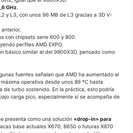
 GHz, igual que el 9800X3D.
,6 GHz
.
 y L3, con unos 96 MB de L3 gracias a 3D V-
 anterior.
as con chipsets serie 600 y 800.
luyendo perfiles AMD EXPO.
n básico similar al del 9800X3D, pensado como
algunas fuentes señalan que AMD ha aumentado el
a máxima operativa desde unos 89 ºC hasta
a de turbo sostenido. En la práctica, esto podría
bajo carga pico, especialmente si se acompaña de
se presenta como una solución
«drop-in» para
lacas base actuales X670, B650 o futuras X870