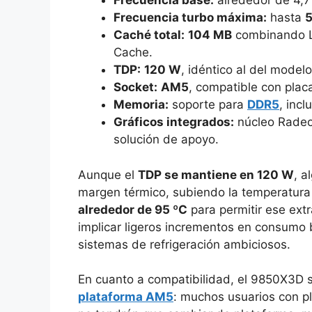
Frecuencia base:
alrededor de 4,7
Frecuencia turbo máxima:
hasta
5
Caché total:
104 MB
combinando L2
Cache.
TDP:
120 W
, idéntico al del modelo
Socket:
AM5
, compatible con plac
Memoria:
soporte para
DDR5
, inc
Gráficos integrados:
núcleo Radeo
solución de apoyo.
Aunque el
TDP se mantiene en 120 W
, 
margen térmico, subiendo la temperatur
alrededor de 95 ºC
para permitir ese extr
implicar ligeros incrementos en consumo 
sistemas de refrigeración ambiciosos.
En cuanto a compatibilidad, el 9850X3D 
plataforma AM5
: muchos usuarios con p