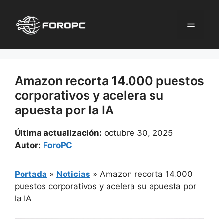
Saltar
al
Menú
contenido
Amazon recorta 14.000 puestos
corporativos y acelera su
apuesta por la IA
Última actualización:
octubre 30, 2025
Autor:
ForoPC
Portada
»
Noticias
»
Amazon recorta 14.000
puestos corporativos y acelera su apuesta por
la IA