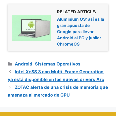
RELATED ARTICLE:
Aluminium OS: así es la
gran apuesta de
Google para llevar
Android al PC y jubilar
ChromeOS
Categorías
Android
,
Sistemas Operativos
Intel XeSS 3 con Multi-Frame Generation
ya está disponible en los nuevos drivers Arc
ZOTAC alerta de una crisis de memoria que
amenaza al mercado de GPU