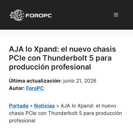
Saltar
al
Menú
contenido
AJA Io Xpand: el nuevo chasis
PCIe con Thunderbolt 5 para
producción profesional
Última actualización:
junio 21, 2026
Autor:
ForoPC
Portada
»
Noticias
»
AJA Io Xpand: el nuevo
chasis PCIe con Thunderbolt 5 para producción
profesional