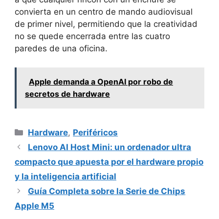
convierta en un centro de mando audiovisual
de primer nivel, permitiendo que la creatividad
no se quede encerrada entre las cuatro
paredes de una oficina.
Apple demanda a OpenAI por robo de
secretos de hardware
Categorías
Hardware
,
Periféricos
Lenovo AI Host Mini: un ordenador ultra
compacto que apuesta por el hardware propio
y la inteligencia artificial
Guía Completa sobre la Serie de Chips
Apple M5